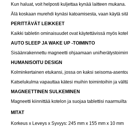
Kun haluat, voit helposti kuljettaa kynää laitteen mukana.
Älä koskaan murehdi kynäsi katoamisesta, vaan käytä sitä 
P
ERITTÄVÄT LEIKKEET
Kaikki tabletin ominaisuudet ovat käytettävissä myös kotel
A
UTO SLEEP JA WAKE UP -TOIMINTO
Sisäänrakennettu magneetti ohjaamaan uni/herätystoimin
H
UMANISOITU DESIGN
Kolminkertainen etukansi, jossa on kaksi seisoma-asentoa kat
Katselukulma vapauttaa kätesi muihin toimintoihin ja välttä
M
AGNEETTINEN SULKEMINEN
Magneetti kiinnittää kotelon ja suojaa tablettisi naarmuilta t
MITAT
Korkeus x Leveys x Syvyys: 245 mm x 155 mm x 10 mm