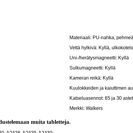
Materiaali: PU-nahka, pehmeä
Vettä hylkivä: Kyllä, ulkokotelo
Uni-/herätysmagneetti: Kyllä
Sulkumagneetti: Kyllä
Kameran reikä: Kyllä
Kuulokkeiden ja kaiuttimen au
Katseluasennot: 65 ja 30 astet
Merkki: Walkers
edustelemaan muita tabletteja.
270, A2428, A2429, A2430;