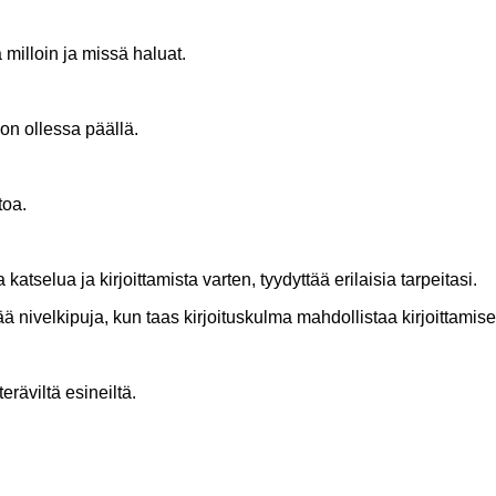
milloin ja missä haluat.
on ollessa päällä.
toa.
selua ja kirjoittamista varten, tyydyttää erilaisia ​​tarpeitasi.
ä nivelkipuja, kun taas kirjoituskulma mahdollistaa kirjoittamise
eräviltä esineiltä.