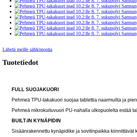
Lähetä meille sähköpostia
Tuotetiedot
F
ULL SUOJAKUORI
Pehmeä TPU-takakuori suojaa tablettia naarmuilta ja pienil
Pehmeä mikrokuituvuori PU-nahalla ulkopuolelta estää t
B
UILT-IN KYNÄPIDIN
Sisäänrakennettu kynäpidike ja sovitinpaikka kiinnittävät 