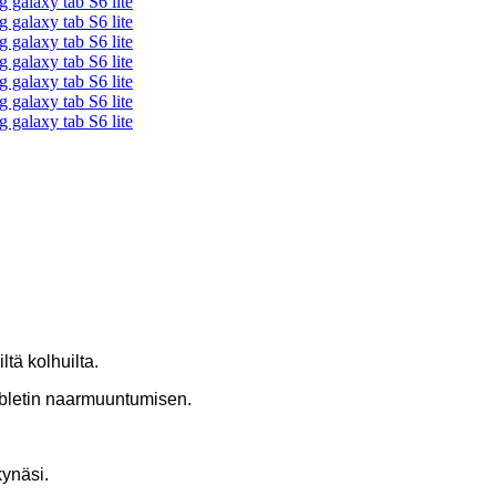
tä kolhuilta.
abletin naarmuuntumisen.
kynäsi.