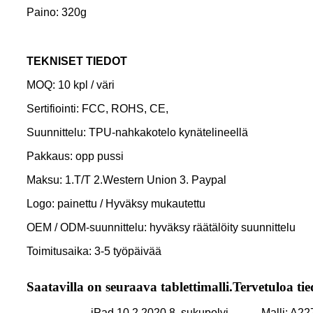
Paino: 320g
TEKNISET TIEDOT
MOQ: 10 kpl / väri
Sertifiointi: FCC, ROHS, CE,
Suunnittelu: TPU-nahkakotelo kynätelineellä
Pakkaus: opp pussi
Maksu: 1.T/T 2.Western Union 3. Paypal
Logo: painettu / Hyväksy mukautettu
OEM / ODM-suunnittelu: hyväksy räätälöity suunnittelu
Toimitusaika: 3-5 työpäivää
Saatavilla on seuraava tablettimalli.Tervetuloa ti
iPad 10.2 2020 8. sukupolvi
Malli: A2