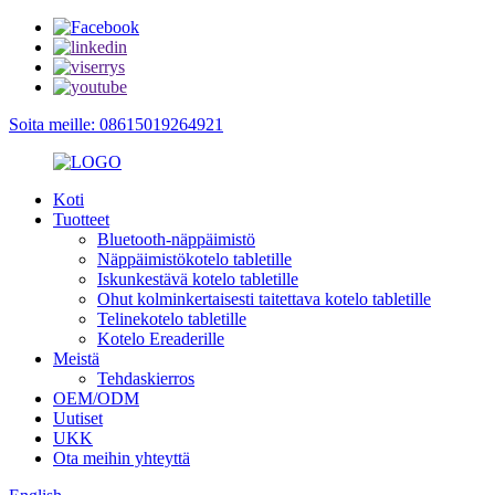
Soita meille: 08615019264921
Koti
Tuotteet
Bluetooth-näppäimistö
Näppäimistökotelo tabletille
Iskunkestävä kotelo tabletille
Ohut kolminkertaisesti taitettava kotelo tabletille
Telinekotelo tabletille
Kotelo Ereaderille
Meistä
Tehdaskierros
OEM/ODM
Uutiset
UKK
Ota meihin yhteyttä