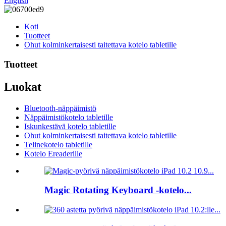
English
Koti
Tuotteet
Ohut kolminkertaisesti taitettava kotelo tabletille
Tuotteet
Luokat
Bluetooth-näppäimistö
Näppäimistökotelo tabletille
Iskunkestävä kotelo tabletille
Ohut kolminkertaisesti taitettava kotelo tabletille
Telinekotelo tabletille
Kotelo Ereaderille
Magic Rotating Keyboard -kotelo...