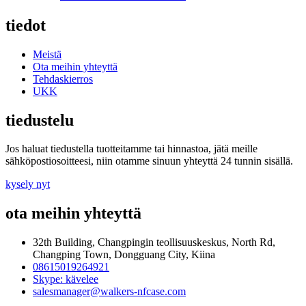
tiedot
Meistä
Ota meihin yhteyttä
Tehdaskierros
UKK
tiedustelu
Jos haluat tiedustella tuotteitamme tai hinnastoa, jätä meille
sähköpostiosoitteesi, niin otamme sinuun yhteyttä 24 tunnin sisällä.
kysely nyt
ota meihin yhteyttä
32th Building, Changpingin teollisuuskeskus, North Rd,
Changping Town, Dongguang City, Kiina
08615019264921
Skype: kävelee
salesmanager@walkers-nfcase.com