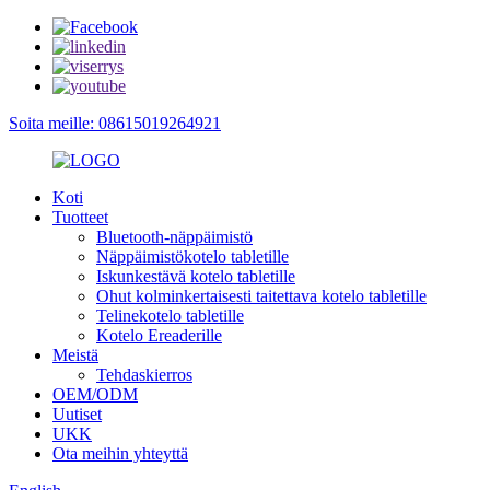
Soita meille: 08615019264921
Koti
Tuotteet
Bluetooth-näppäimistö
Näppäimistökotelo tabletille
Iskunkestävä kotelo tabletille
Ohut kolminkertaisesti taitettava kotelo tabletille
Telinekotelo tabletille
Kotelo Ereaderille
Meistä
Tehdaskierros
OEM/ODM
Uutiset
UKK
Ota meihin yhteyttä