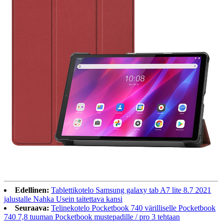
Edellinen:
Tablettikotelo Samsung galaxy tab A7 lite 8.7 2021
jalustalle Nahka Usein taitettava kansi
Seuraava:
Telinekotelo Pocketbook 740 värilliselle Pocketbook
740 7,8 tuuman Pocketbook mustepadille / pro 3 tehtaan