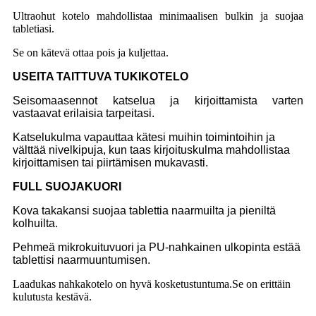
Ultraohut kotelo mahdollistaa minimaalisen bulkin ja suojaa
tabletiasi.
Se on kätevä ottaa pois ja kuljettaa.
USEITA TAITTUVA TUKIKOTELO
Seisomaasennot katselua ja kirjoittamista varten
vastaavat erilaisia ​​tarpeitasi.
Katselukulma vapauttaa kätesi muihin toimintoihin ja
välttää nivelkipuja, kun taas kirjoituskulma mahdollistaa
kirjoittamisen tai piirtämisen mukavasti.
F
ULL SUOJAKUORI
Kova takakansi suojaa tablettia naarmuilta ja pieniltä
kolhuilta.
Pehmeä mikrokuituvuori ja PU-nahkainen ulkopinta estää
tablettisi naarmuuntumisen.
Laadukas nahkakotelo on hyvä kosketustuntuma.Se on erittäin
kulutusta kestävä.