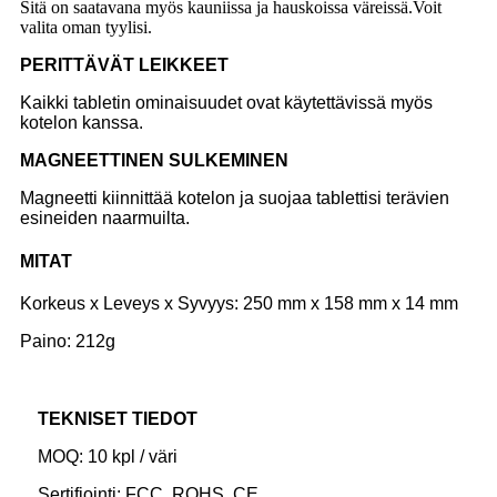
Sitä on saatavana myös kauniissa ja hauskoissa väreissä.Voit
valita oman tyylisi.
P
ERITTÄVÄT LEIKKEET
Kaikki tabletin ominaisuudet ovat käytettävissä myös
kotelon kanssa.
M
AGNEETTINEN SULKEMINEN
Magneetti kiinnittää kotelon ja suojaa tablettisi terävien
esineiden naarmuilta.
MITAT
Korkeus x Leveys x Syvyys: 250 mm x 158 mm x 14 mm
Paino: 212g
TEKNISET TIEDOT
MOQ: 10 kpl / väri
Sertifiointi: FCC, ROHS, CE,