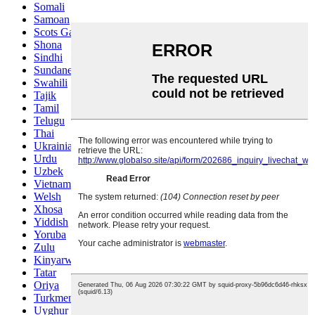
Somali
Samoan
Scots Gaelic
Shona
Sindhi
Sundanese
Swahili
Tajik
Tamil
Telugu
Thai
Ukrainian
Urdu
Uzbek
Vietnamese
Welsh
Xhosa
Yiddish
Yoruba
Zulu
Kinyarwanda
Tatar
Oriya
Turkmen
Uyghur