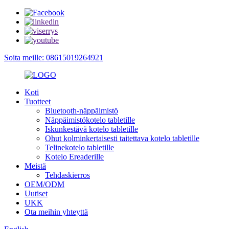
Soita meille: 08615019264921
Koti
Tuotteet
Bluetooth-näppäimistö
Näppäimistökotelo tabletille
Iskunkestävä kotelo tabletille
Ohut kolminkertaisesti taitettava kotelo tabletille
Telinekotelo tabletille
Kotelo Ereaderille
Meistä
Tehdaskierros
OEM/ODM
Uutiset
UKK
Ota meihin yhteyttä