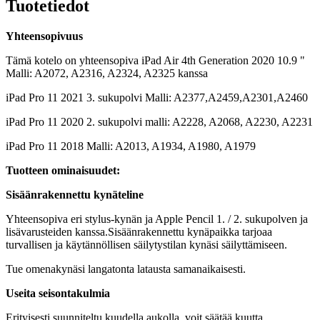
Tuotetiedot
Yhteensopivuus
Tämä kotelo on yhteensopiva iPad Air 4th Generation 2020 10.9 "
Malli: A2072, A2316, A2324, A2325 kanssa
iPad Pro 11 2021 3. sukupolvi Malli: A2377,A2459,A2301,A2460
iPad Pro 11 2020 2. sukupolvi malli: A2228, A2068, A2230, A2231
iPad Pro 11 2018 Malli: A2013, A1934, A1980, A1979
Tuotteen ominaisuudet:
Sisäänrakennettu kynäteline
Yhteensopiva eri stylus-kynän ja Apple Pencil 1. / 2. sukupolven ja
lisävarusteiden kanssa.Sisäänrakennettu kynäpaikka tarjoaa
turvallisen ja käytännöllisen säilytystilan kynäsi säilyttämiseen.
Tue omenakynäsi langatonta latausta samanaikaisesti.
Useita seisontakulmia
Erityisesti suunniteltu kuudella aukolla, voit säätää kuutta