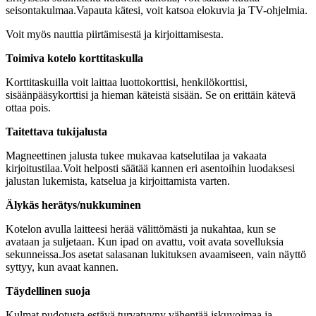
seisontakulmaa.Vapauta kätesi, voit katsoa elokuvia ja TV-ohjelmia.
Voit myös nauttia piirtämisestä ja kirjoittamisesta.
Toimiva kotelo korttitaskulla
Korttitaskuilla voit laittaa luottokorttisi, henkilökorttisi,
sisäänpääsykorttisi ja hieman käteistä sisään. Se on erittäin kätevä
ottaa pois.
Taitettava tukijalusta
Magneettinen jalusta tukee mukavaa katselutilaa ja vakaata
kirjoitustilaa.Voit helposti säätää kannen eri asentoihin luodaksesi
jalustan lukemista, katselua ja kirjoittamista varten.
Älykäs herätys/nukkuminen
Kotelon avulla laitteesi herää välittömästi ja nukahtaa, kun se
avataan ja suljetaan. Kun ipad on avattu, voit avata sovelluksia
sekunneissa.Jos asetat salasanan lukituksen avaamiseen, vain näyttö
syttyy, kun avaat kannen.
Täydellinen suoja
Kulmat pudotusta estävä turvatyyny vähentää iskuvoimaa ja