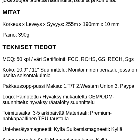
joka suojaa tablettia naarmuilta, iskuilta ja kolhuilta.
MITAT
Korkeus x Leveys x Syvyys: 255m x 190mm x 10 mm
Paino: 390g
TEKNISET TIEDOT
MOQ: 50 kpl / väri Sertifiointi: FCC, ROHS, GS, RECH, Sgs
Koko: 10,9" / 11" Suunnittelu: Monitoiminen penaali, jossa on
useita seisontakulmia
Pakkaus:
opp-pussi Maksu: 1.T/T 2.Western Union 3. Paypal
Logo: Painotettu / Hyväksy mukautettu OEM/ODM-
suunnittelu: hyväksy räätälöity suunnittelu
Toimitusaika: 3-5 arkipäivää Materiaali: Premium-
nahkapäällinen TPU-taustalla
Uni-/herätysmagneetti: Kyllä Sulkemismagneetti: Kyllä
Kameran reikä: Kyllä Magneettinen kansi: Kyllä