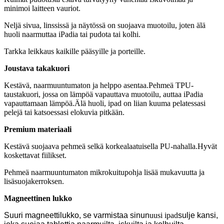
minimoi laitteen vauriot.
Neljä sivua, linssissä ja näytössä on suojaava muotoilu, joten älä
huoli naarmuttaa iPadia tai pudota tai kolhi.
Tarkka leikkaus kaikille pääsyille ja porteille.
Joustava takakuori
Kestävä, naarmuuntumaton ja helppo asentaa.Pehmeä TPU-
taustakuori, jossa on lämpöä vapauttava muotoilu, auttaa iPadia
vapauttamaan lämpöä.Älä huoli, ipad on liian kuuma pelatessasi
pelejä tai katsoessasi elokuvia pitkään.
Premium materiaali
Kestävä suojaava pehmeä selkä korkealaatuisella PU-nahalla.Hyvät
koskettavat fiilikset.
Pehmeä naarmuuntumaton mikrokuitupohja lisää mukavuutta ja
lisäsuojakerroksen.
Magneettinen lukko
Suuri magneettilukko, se varmistaa sinun
uusi ipad
sulje kansi,