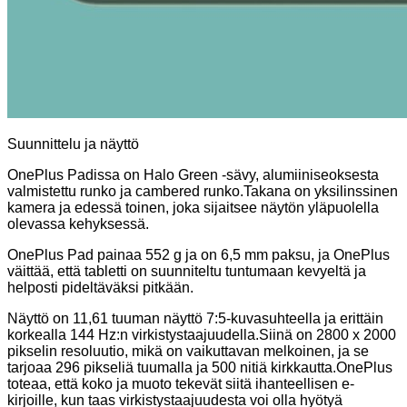
Suunnittelu ja näyttö
OnePlus Padissa on Halo Green -sävy, alumiiniseoksesta
valmistettu runko ja cambered runko.Takana on yksilinssinen
kamera ja edessä toinen, joka sijaitsee näytön yläpuolella
olevassa kehyksessä.
OnePlus Pad painaa 552 g ja on 6,5 mm paksu, ja OnePlus
väittää, että tabletti on suunniteltu tuntumaan kevyeltä ja
helposti pideltäväksi pitkään.
Näyttö on 11,61 tuuman näyttö 7:5-kuvasuhteella ja erittäin
korkealla 144 Hz:n virkistystaajuudella.Siinä on 2800 x 2000
pikselin resoluutio, mikä on vaikuttavan melkoinen, ja se
tarjoaa 296 pikseliä tuumalla ja 500 nitiä kirkkautta.OnePlus
toteaa, että koko ja muoto tekevät siitä ihanteellisen e-
kirjoille, kun taas virkistystaajuudesta voi olla hyötyä