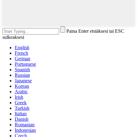
Paina Enter etsiäksesi tai ESC
sulkeaksesi
English
French
German
Portuguese
Spanish
Russian
Japanese
Korean
Arabic
Irish
Greek
Turkish
Italian
Danish
Romanian
Indonesian
Czech