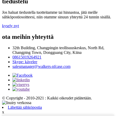
tiedustelu
Jos haluat tiedustella tuotteitamme tai hinnastoa, jätä meille
sähköpostiosoitteesi, niin otamme sinuun yhteyttä 24 tunnin sisällä.
kysely nyt
ota meihin yhteyttä
32th Building, Changpingin teollisuuskeskus, North Rd,
Changping Town, Dongguang City, Kiina
08615019264921
Skype: kävelee
salesmanager@walkers-nfcase.com
© Copyright - 2010-2021 : Kaikki oikeudet pidätetään.
Lähettää sähköpostia
x