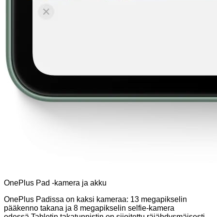
OnePlus Pad -kamera ja akku
OnePlus Padissa on kaksi kameraa: 13 megapikselin
pääkenno takana ja 8 megapikselin selfie-kamera
edessä.Tabletin takatunnistin on sijoitettu räjähdysmäisesti