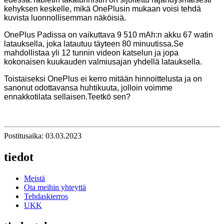
kehyksen keskelle, mikä OnePlusin mukaan voisi tehdä
kuvista luonnollisemman näköisiä.
OnePlus Padissa on vaikuttava 9 510 mAh:n akku 67 watin
latauksella, joka latautuu täyteen 80 minuutissa.Se
mahdollistaa yli 12 tunnin videon katselun ja jopa
kokonaisen kuukauden valmiusajan yhdellä latauksella.
Toistaiseksi OnePlus ei kerro mitään hinnoittelusta ja on
sanonut odottavansa huhtikuuta, jolloin voimme
ennakkotilata sellaisen.Teetkö sen?
Postitusaika: 03.03.2023
tiedot
Meistä
Ota meihin yhteyttä
Tehdaskierros
UKK