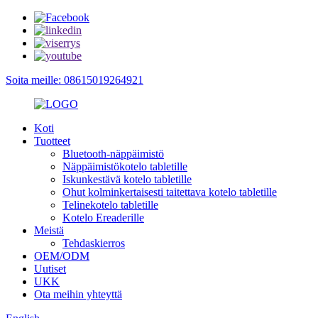
Soita meille: 08615019264921
Koti
Tuotteet
Bluetooth-näppäimistö
Näppäimistökotelo tabletille
Iskunkestävä kotelo tabletille
Ohut kolminkertaisesti taitettava kotelo tabletille
Telinekotelo tabletille
Kotelo Ereaderille
Meistä
Tehdaskierros
OEM/ODM
Uutiset
UKK
Ota meihin yhteyttä