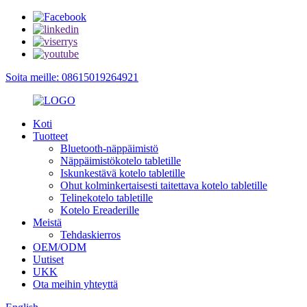
Soita meille: 08615019264921
Koti
Tuotteet
Bluetooth-näppäimistö
Näppäimistökotelo tabletille
Iskunkestävä kotelo tabletille
Ohut kolminkertaisesti taitettava kotelo tabletille
Telinekotelo tabletille
Kotelo Ereaderille
Meistä
Tehdaskierros
OEM/ODM
Uutiset
UKK
Ota meihin yhteyttä