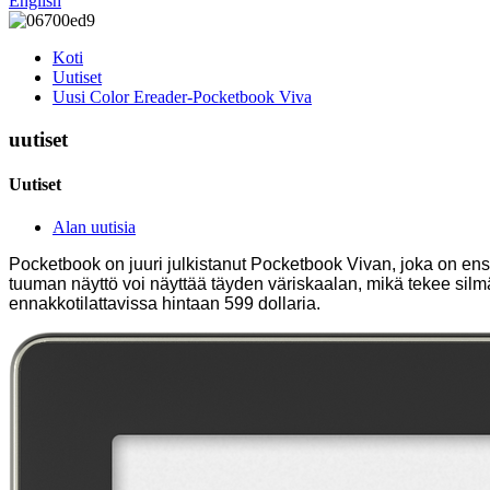
English
Koti
Uutiset
Uusi Color Ereader-Pocketbook Viva
uutiset
Uutiset
Alan uutisia
Pocketbook on juuri julkistanut Pocketbook Vivan, joka on ensi
tuuman näyttö voi näyttää täyden väriskaalan, mikä tekee silm
ennakkotilattavissa hintaan 599 dollaria.