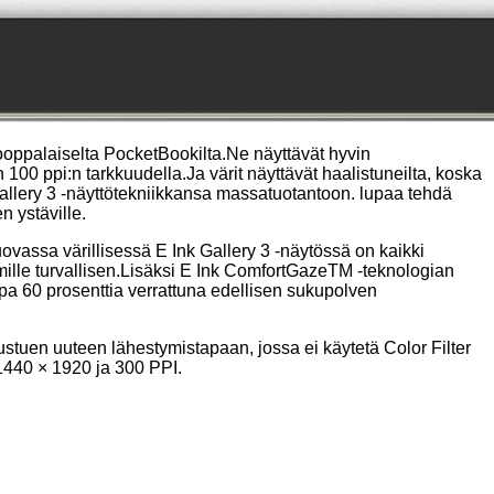
eurooppalaiselta PocketBookilta.Ne näyttävät hyvin
 100 ppi:n tarkkuudella.Ja värit näyttävät haalistuneilta, koska
 Gallery 3 -näyttötekniikkansa massatuotantoon. lupaa tehdä
 ystäville.
ovassa värillisessä E Ink Gallery 3 -näytössä on kaikki
ilmille turvallisen.Lisäksi E Ink ComfortGazeTM -teknologian
pa 60 prosenttia verrattuna edellisen sukupolven
rustuen uuteen lähestymistapaan, jossa ei käytetä Color Filter
1440 × 1920 ja 300 PPI.