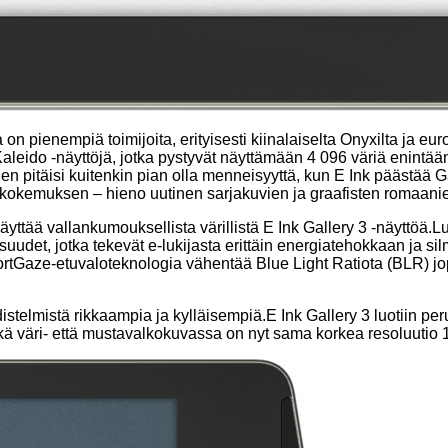
la on pienempiä toimijoita, erityisesti kiinalaiselta Onyxilta ja 
 Kaleido -näyttöjä, jotka pystyvät näyttämään 4 096 väriä enintään
ien pitäisi kuitenkin pian olla menneisyyttä, kun E Ink päästää
n kokemuksen – hieno uutinen sarjakuvien ja graafisten romaanien
tää vallankumouksellista värillistä E Ink Gallery 3 -näyttöä.Lu
suudet, jotka tekevät e-lukijasta erittäin energiatehokkaan ja s
ortGaze-etuvaloteknologia vähentää Blue Light Ratiota (BLR) jo
istelmistä rikkaampia ja kylläisempiä.E Ink Gallery 3 luotiin pe
kä väri- että mustavalkokuvassa on nyt sama korkea resoluutio 