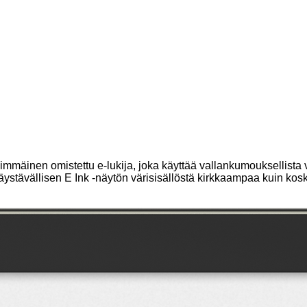
mmäinen omistettu e-lukija, joka käyttää vallankumouksellista vär
äystävällisen E Ink -näytön värisisällöstä kirkkaampaa kuin kos