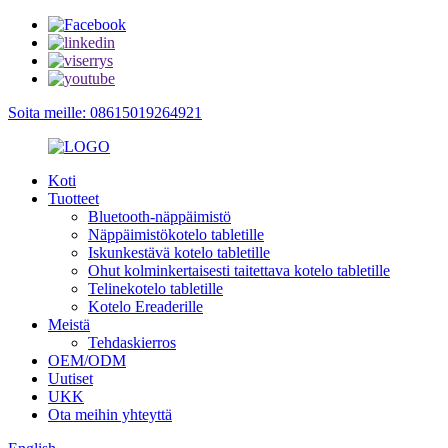
Soita meille: 08615019264921
Koti
Tuotteet
Bluetooth-näppäimistö
Näppäimistökotelo tabletille
Iskunkestävä kotelo tabletille
Ohut kolminkertaisesti taitettava kotelo tabletille
Telinekotelo tabletille
Kotelo Ereaderille
Meistä
Tehdaskierros
OEM/ODM
Uutiset
UKK
Ota meihin yhteyttä