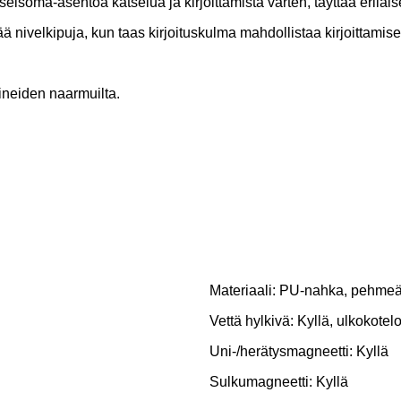
eisoma-asentoa katselua ja kirjoittamista varten, täyttää erilaise
ä nivelkipuja, kun taas kirjoituskulma mahdollistaa kirjoittamise
sineiden naarmuilta.
Materiaali: PU-nahka, pehmeä 
Vettä hylkivä: Kyllä, ulkokotelo
Uni-/herätysmagneetti: Kyllä
Sulkumagneetti: Kyllä