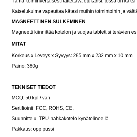
Tämä kolminkertaisesti taitettava etukansi, jossa on kaksi s
Katselukulma vapauttaa kätesi muihin toimintoihin ja välttä
M
AGNEETTINEN SULKEMINEN
Magneetti kiinnittää kotelon ja suojaa tablettisi terävien e
MITAT
Korkeus x Leveys x Syvyys: 285 mm x 232 mm x 10 mm
Paino: 380g
TEKNISET TIEDOT
MOQ: 50 kpl / väri
Sertifiointi: FCC, ROHS, CE,
Suunnittelu: TPU-nahkakotelo kynätelineellä
Pakkaus: opp pussi