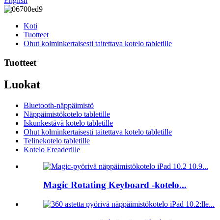
English
Koti
Tuotteet
Ohut kolminkertaisesti taitettava kotelo tabletille
Tuotteet
Luokat
Bluetooth-näppäimistö
Näppäimistökotelo tabletille
Iskunkestävä kotelo tabletille
Ohut kolminkertaisesti taitettava kotelo tabletille
Telinekotelo tabletille
Kotelo Ereaderille
Magic Rotating Keyboard -kotelo...