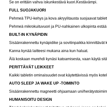
Se on erittäin vahva iskunkestävä kuori.Kestävämpi.
F
ULL SUOJAKUORI
Pehmeä TPU-kehys ja kova akryylitausta suojaavat tablettia 
Pehmeä mikrokuituvuori ja PU-nahkainen ulkopinta estää 
B
UILT-IN KYNÄPIDIN
Sisäänrakennettu kynäpidike ja sovitinpaikka kiinnittävät 
Kanna kynää laitteesi mukana aina kun haluat.
Älä koskaan murehdi kynäsi katoamisesta, vaan käytä sitä 
P
ERITTÄVÄT LEIKKEET
Kaikki tabletin ominaisuudet ovat käytettävissä myös kotel
A
UTO SLEEP JA WAKE UP -TOIMINTO
Sisäänrakennettu magneetti ohjaamaan uni/herätystoimin
H
UMANISOITU DESIGN