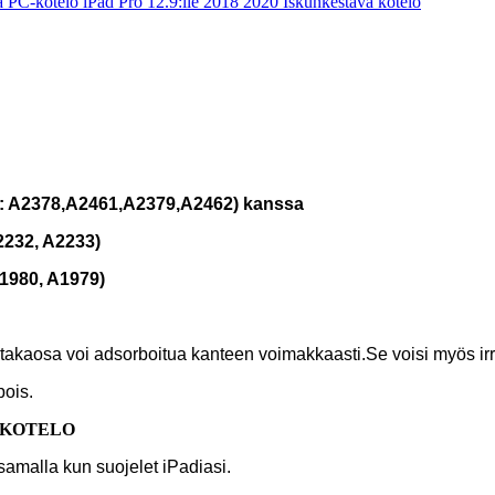
li: A2378,A2461,A2379,A2462) kanssa
A2232, A2233)
A1980, A1979)
aosa voi adsorboitua kanteen voimakkaasti.Se voisi myös irrotta
pois.
 KOTELO
samalla kun suojelet iPadiasi.