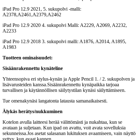
iPad Pro 12.9 2021, 5. sukupolvi -malli:
A2378,A2461,A2379,A2462
iPad Pro 12.9 2020 4. sukupolvi Malli: A2229, A2069, A2232,
A2233
iPad Pro 12.9 2018 3. sukupolvi malli: A1876, A2014, A1895,
A1983
Tuotteen ominaisuudet:
Sisäänrakennettu kynäteline
Yhteensopiva eri stylus-kynän ja Apple Pencil 1. / 2. sukupolven ja
lisävarusteiden kanssa.Sisäänrakennettu kynäpaikka tarjoaa
turvallisen ja käytännöllisen säilytystilan kynäsi säilyttämiseen.
Tue omenakynäsi langatonta latausta samanaikaisesti.
Älykäs herätys/nukkuminen
Kotelon avulla laitteesi herää välittömästi ja nukahtaa, kun se
avataan ja suljetaan. Kun ipad on avattu, voit avata sovelluksia
sekunneissa.Jos asetat salasanan lukituksen avaamiseen, vain näyttö
syttyy, kun avaat kannen.