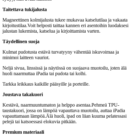
Taitettava tukijalusta
Magneettinen kolmijalusta tukee mukavaa katselutilaa ja vakaata
kirjoitustilaa.Voit helposti taittaa kannen eri asentoihin luodaksesi
jalustan lukemista, katselua ja kirjoittamista varten.
Täydellinen suoja
Kulmat pudotusta estävä turvatyyny vähentää iskuvoimaa ja
minimoi laitteen vauriot.
Neljä sivua, linssissä ja näytössä on suojaava muotoilu, joten älä
huoli naarmuttaa iPadia tai pudota tai kolhi.
Tarkka leikkaus kaikille pääsyille ja porteille.
Joustava takakuori
Kestävä, naarmuuntumaton ja helppo asentaa.Pehmeä TPU-
taustakuori, jossa on lämpöä vapauttava muotoilu, auttaa iPadia
vapauttamaan lämpöä.Älä huoli, ipad on liian kuuma pelatessasi
pelejä tai katsoessasi elokuvia pitkään.
Premium materiaali