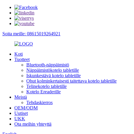
Soita meille: 08615019264921
Koti
Tuotteet
Bluetooth-näppäimistö
Näppäimistökotelo tabletille
Iskunkestävä kotelo tabletille
Ohut kolminkertaisesti taitettava kotelo tabletille
Telinekotelo tabletille
Kotelo Ereaderille
Meistä
Tehdaskierros
OEM/ODM
Uutiset
UKK
Ota meihin yhteyttä