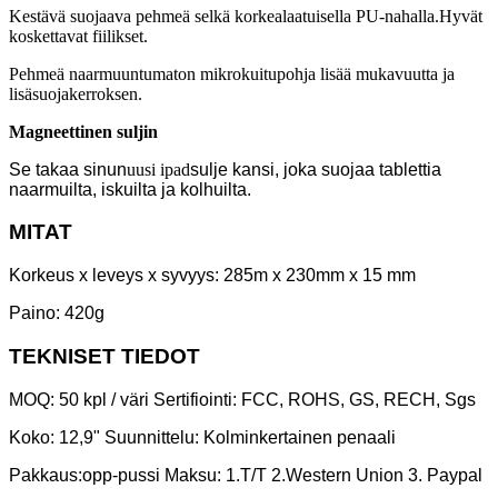
Kestävä suojaava pehmeä selkä korkealaatuisella PU-nahalla.Hyvät
koskettavat fiilikset.
Pehmeä naarmuuntumaton mikrokuitupohja lisää mukavuutta ja
lisäsuojakerroksen.
Magneettinen suljin
Se takaa sinun
uusi ipad
sulje kansi, joka suojaa tablettia
naarmuilta, iskuilta ja kolhuilta.
MITAT
Korkeus x leveys x syvyys: 285m x 230mm x 15 mm
Paino: 420g
TEKNISET TIEDOT
MOQ: 50 kpl / väri Sertifiointi: FCC, ROHS, GS, RECH, Sgs
Koko: 12,9" Suunnittelu: Kolminkertainen penaali
Pakkaus:
opp-pussi Maksu: 1.T/T 2.Western Union 3. Paypal