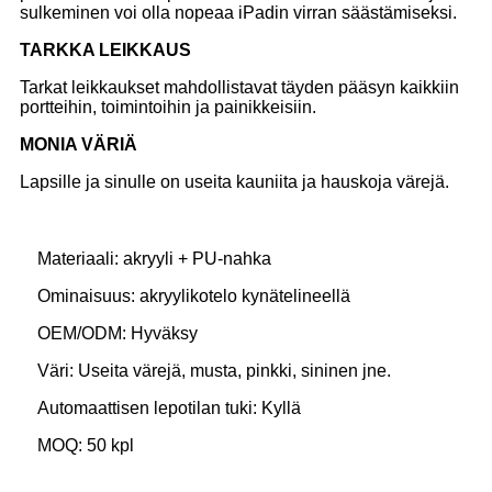
sulkeminen voi olla nopeaa iPadin virran säästämiseksi.
TARKKA LEIKKAUS
Tarkat leikkaukset mahdollistavat täyden pääsyn kaikkiin
portteihin, toimintoihin ja painikkeisiin.
MONIA VÄRIÄ
Lapsille ja sinulle on useita kauniita ja hauskoja värejä.
Materiaali: akryyli + PU-nahka
Ominaisuus: akryylikotelo kynätelineellä
OEM/ODM: Hyväksy
Väri: Useita värejä, musta, pinkki, sininen jne.
Automaattisen lepotilan tuki: Kyllä
MOQ: 50 kpl