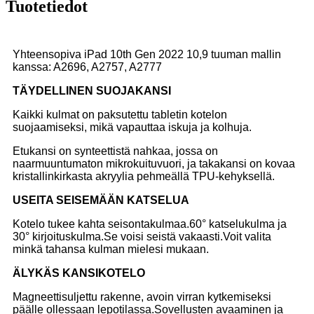
Tuotetiedot
Yhteensopiva iPad 10th Gen 2022 10,9 tuuman mallin
kanssa: A2696, A2757, A2777
TÄYDELLINEN SUOJAKANSI
Kaikki kulmat on paksutettu tabletin kotelon
suojaamiseksi, mikä vapauttaa iskuja ja kolhuja.
Etukansi on synteettistä nahkaa, jossa on
naarmuuntumaton mikrokuituvuori, ja takakansi on kovaa
kristallinkirkasta akryylia pehmeällä TPU-kehyksellä.
USEITA SEISEMÄÄN KATSELUA
Kotelo tukee kahta seisontakulmaa.60° katselukulma ja
30° kirjoituskulma.Se voisi seistä vakaasti.Voit valita
minkä tahansa kulman mielesi mukaan.
ÄLYKÄS KANSIKOTELO
Magneettisuljettu rakenne, avoin virran kytkemiseksi
päälle ollessaan lepotilassa.Sovellusten avaaminen ja