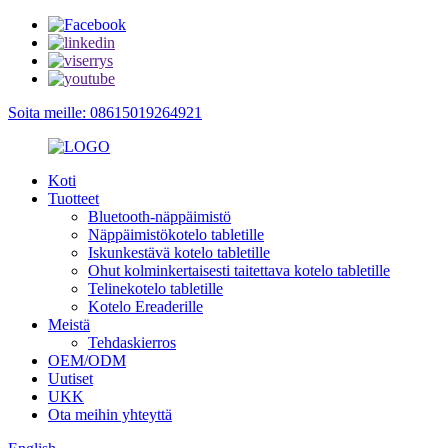
Soita meille: 08615019264921
Koti
Tuotteet
Bluetooth-näppäimistö
Näppäimistökotelo tabletille
Iskunkestävä kotelo tabletille
Ohut kolminkertaisesti taitettava kotelo tabletille
Telinekotelo tabletille
Kotelo Ereaderille
Meistä
Tehdaskierros
OEM/ODM
Uutiset
UKK
Ota meihin yhteyttä